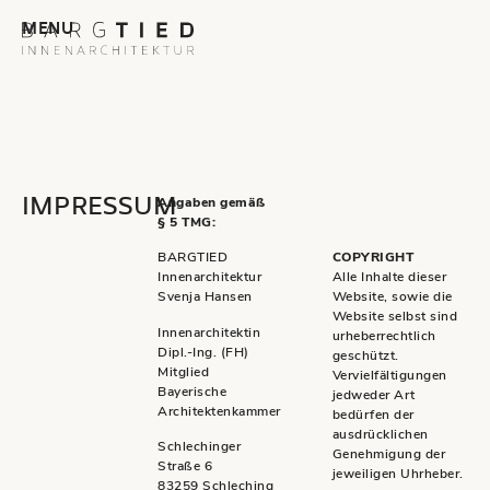
MENU
Angaben gemäß
IMPRESSUM
§ 5 TMG:
COPYRIGHT
BARGTIED
Alle Inhalte dieser
Innenarchitektur
Website, sowie die
Svenja Hansen
Website selbst sind
Innenarchitektin
urheberrechtlich
Dipl.-Ing. (FH)
geschützt.
Mitglied
Vervielfältigungen
Bayerische
jedweder Art
Architektenkammer
bedürfen der
ausdrücklichen
Schlechinger
Genehmigung der
Straße 6
jeweiligen Uhrheber.
83259 Schleching