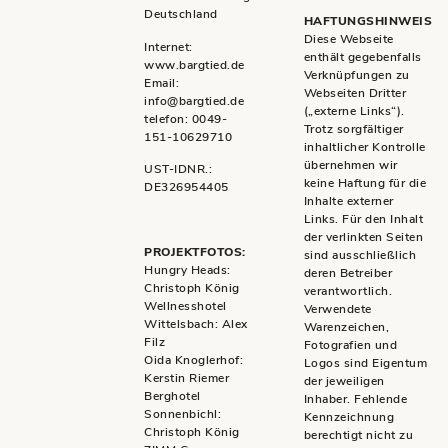
Deutschland
HAFTUNGSHINWEIS
Diese Webseite
Internet:
enthält gegebenfalls
www.bargtied.de
Verknüpfungen zu
Email:
Webseiten Dritter
info@bargtied.de
(„externe Links“).
telefon: 0049-
Trotz sorgfältiger
151-10629710
inhaltlicher Kontrolle
übernehmen wir
UST-IDNR.:
keine Haftung für die
DE326954405
Inhalte externer
Links. Für den Inhalt
der verlinkten Seiten
PROJEKTFOTOS:
sind ausschließlich
Hungry Heads:
deren Betreiber
Christoph König
verantwortlich.
Wellnesshotel
Verwendete
Wittelsbach: Alex
Warenzeichen,
Filz
Fotografien und
Oida Knoglerhof:
Logos sind Eigentum
Kerstin Riemer
der jeweiligen
Berghotel
Inhaber. Fehlende
Sonnenbichl:
Kennzeichnung
Christoph König
berechtigt nicht zu