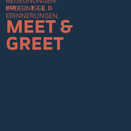
BEGEGNUNGEN.
ERLEBNISSE.
MENU
ERINNERUNGEN.
MEET &
GREET